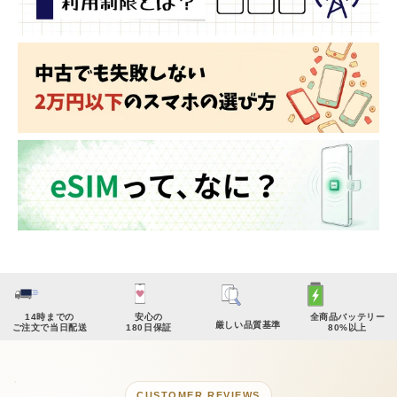
14時までの
安心の
全商品バッテリー
厳しい品質基準
ご注文で当日配送
180日保証
80%以上
CUSTOMER REVIEWS