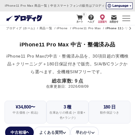
コンテ
iPhone11 Pro Max 商品一覧 | 中古スマートフォンの販売はプロディグ
ンツに
進む
0
プロディグ (ホーム)
商品一覧
iPhone
iPhone11 Pro Max
iPhone 11シリーズ
iPhone11 Pro Max 中古・整備済み品
iPhone11 Pro Maxの中古・整備済み品を、30項目超の実機検
品＋クリーニング＋180日保証付きで販売。S/A/B/Cランクか
ら選べます。全機種SIMフリーです。
総在庫数:
9
点
在庫更新日:
2026/08/09
¥34,800〜
3 種
180 日
中古価格 (= 税込)
在庫ありの構成 (= 容量×
動作保証つき
色×ランク)
中古相場
よくある質問
早わかり