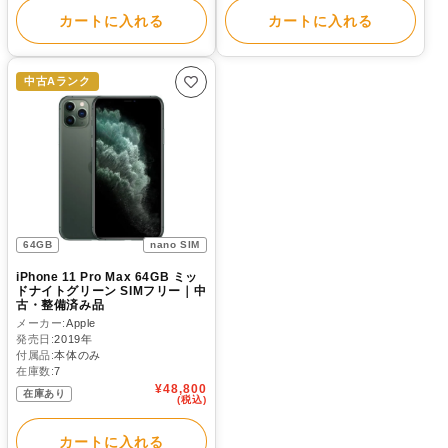
格
カートに入れる
カートに入れる
中古Aランク
64GB
nano SIM
iPhone 11 Pro Max 64GB ミッ
ドナイトグリーン SIMフリー｜中
古・整備済み品
メーカー:
Apple
発売日:
2019年
付属品:
本体のみ
在庫数:
7
通
¥48,800
在庫あり
常
(税込)
価
格
カートに入れる