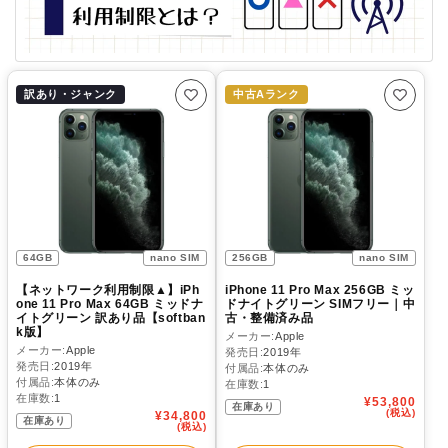
訳あり・ジャンク
中古Aランク
64GB
nano SIM
256GB
nano SIM
【ネットワーク利用制限▲】iPh
iPhone 11 Pro Max 256GB ミッ
one 11 Pro Max 64GB ミッドナ
ドナイトグリーン SIMフリー｜中
イトグリーン 訳あり品【softban
古・整備済み品
k版】
メーカー:
Apple
メーカー:
Apple
発売日:
2019年
発売日:
2019年
付属品:
本体のみ
付属品:
本体のみ
在庫数:
1
在庫数:
1
通
¥53,800
在庫あり
常
(税込)
通
¥34,800
在庫あり
価
常
(税込)
格
価