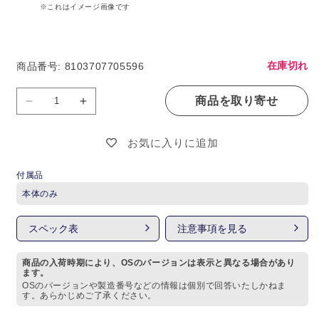
※これはイメージ画像です
在庫切れ
商品番号: 8103707705596
商品を取り寄せ
【新
【新
品/
品/
お気に入りに追加
未
未
付属品
開
開
本体のみ
封】
封】
AirPods
AirPods
スペック表
注意事項を見る
Pro
Pro
商品の入荷時期により、OSのバージョンは表示と異なる場合があり
(第
(第
ます。
OSのバージョンや製造番号などの情報は個別で回答いたしかねま
2
2
す。あらかじめご了承ください。
世
世