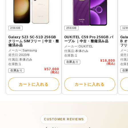
256GB
256GB
12
Galaxy S23 SC-51D 256GB
OUKITEL C59 Pro 256GB パ
Gal
クリーム SIMフリー｜中古・整
ープル ｜中古・整備済み品
B 
備済み品
フリ
メーカー:
OUKITEL
メーカー:
Samsung
メー
付属品:
本体のみ
発売日:
2023年
発売
在庫数:
1
付属品:
本体のみ
付属
通
¥16,800
在庫あり
常
(税込)
在庫数:
1
在庫
価
通
¥57,000
在庫あり
格
在
常
(税込)
価
格
カートに入れる
カートに入れる
CUSTOMER REVIEWS