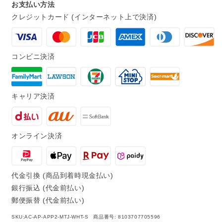
お支払い方法
代)MagSafe
代)MagSafe
クレジットカード (インターネット上で決済)
充
充
電
電
コンビニ決済
ケ
ケ
ー
ー
ス
ス
キャリア決済
(USB-
(USB-
C)
C)
オンライン決済
付
付
き
き
の
の
代金引換 (商品到着時現金払い)
数
数
銀行振込 (代金前払い)
郵便振替 (代金前払い)
量
量
SKU:
SKU:AC-AP-APP2-MTJ-WHT-S
商品番号: 8103707705596
を
を