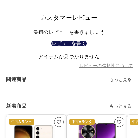
減
増
カスタマーレビュー
ら
や
す
す
最初のレビューを書きましょう
レビューを書く
アイテムが見つかりません
レビューの信頼性について
関連商品
もっと見る
新着商品
もっと見る
中古Aランク
中古Aランク
中